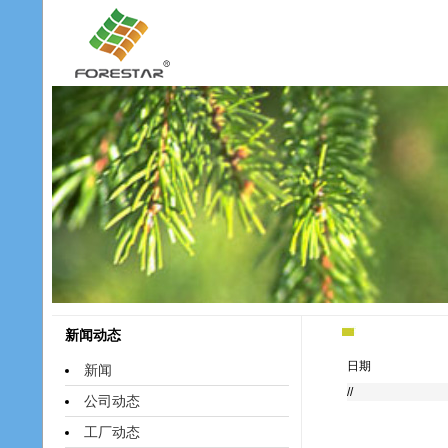
新闻动态
日期
新闻
//
公司动态
工厂动态