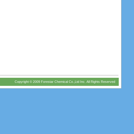
Copyright © 2009 Forestar Chemical Co.,Ltd Inc. All Rights Reserved