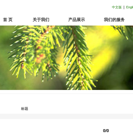
|
中文版
Engl
首 页
关于我们
产品展示
我们的服务
标题
0/0