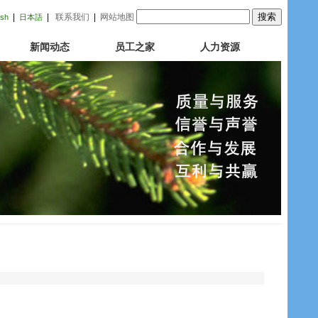
|
|
联系我们
|
网站地图
ish
日本語
新闻动态
员工之家
人力资源