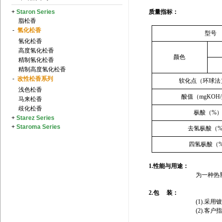
+
Staron Series
质量指标：
脂松香
-
氢化松香
型号
氢化松香
高度氢化松香
颜色
精制氢化松香
精制高度氢化松香
-
改性松香系列
软化点（环球法）
浅色松香
酸值（
mgKOH/
马来松香
歧化松香
枞酸（
%
）
+
Starez Series
+
Staroma Series
去氢枞酸（
四氢枞酸（
1.
性能与用途：
为一种热
2.
包
装：
(1).
采用
(2).
客户