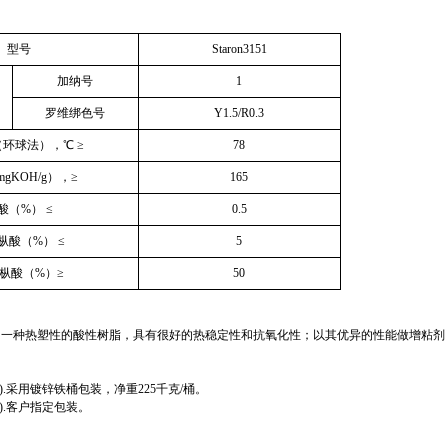
型号
Staron3151
加纳号
1
罗维绑色号
Y1.5/R0.3
环球法），℃ ≥
78
mgKOH/g
），≥
165
酸（
%
） ≤
0.5
枞酸（
%
） ≤
5
枞酸（
%
）≥
50
为一种热塑性的酸性树脂，具有很好的热稳定性和抗氧化性；以其优异的性能做增粘剂
).
采用镀锌铁桶包装，净重
225
千克
/
桶。
).
客户指定包装。