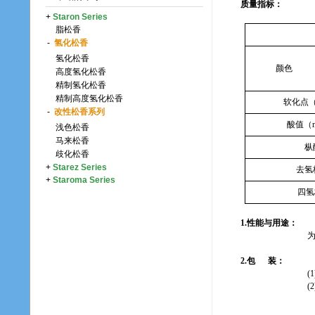
质量指标：
+
Staron Series
脂松香
-
氢化松香
氢化松香
颜色
高度氢化松香
精制氢化松香
精制高度氢化松香
软化点（
-
改性松香系列
酸值（
浅色松香
马来松香
枞
歧化松香
+
Starez Series
去氢
+
Staroma Series
四氢
1.
性能与用途：
2.
包
装：
(1
(2